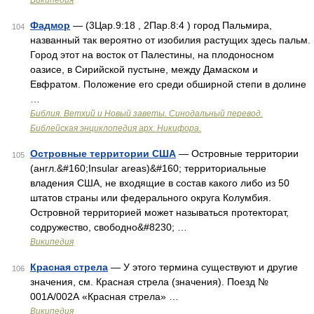
Википедия
Фадмор
— (3Цар.9:18 , 2Пар.8:4 ) город Пальмира,
104
названный так вероятно от изобилия растущих здесь пальм.
Город этот на восток от Палестины, на плодоносном
оазисе, в Сирийской пустыне, между Дамаском и
Евфратом. Положение его среди обширной степи в долине
…
Библия. Ветхий и Новый заветы. Синодальный перевод.
Библейская энциклопедия арх. Никифора.
Островные территории США
— Островные территории
105
(англ.&#160;Insular areas)&#160; территориальные
владения США, не входящие в состав какого либо из 50
штатов страны или федерального округа Колумбия.
Островной территорией может называться протекторат,
содружество, свободно&#8230; …
Википедия
Красная стрела
— У этого термина существуют и другие
106
значения, см. Красная стрела (значения). Поезд №
001А/002А «Красная стрела» …
Википедия