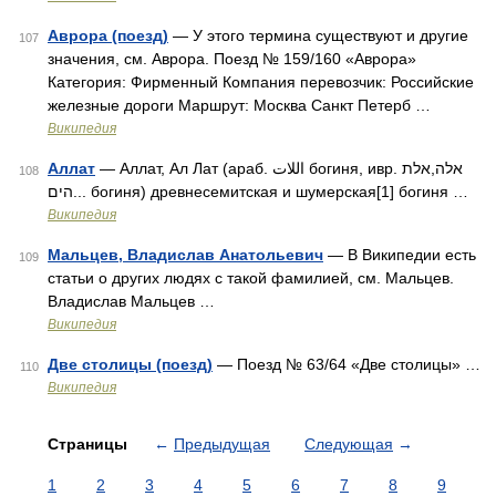
Аврора (поезд)
— У этого термина существуют и другие
107
значения, см. Аврора. Поезд № 159/160 «Аврора»
Категория: Фирменный Компания перевозчик: Российские
железные дороги Маршрут: Москва Санкт Петерб …
Википедия
Аллат
— Аллат, Ал Лат (араб. اللات‎‎ богиня, ивр. אלה,אלת
108
הים...‎ богиня) древнесемитская и шумерская[1] богиня …
Википедия
Мальцев, Владислав Анатольевич
— В Википедии есть
109
статьи о других людях с такой фамилией, см. Мальцев.
Владислав Мальцев …
Википедия
Две столицы (поезд)
— Поезд № 63/64 «Две столицы» …
110
Википедия
Страницы
←
Предыдущая
Следующая
→
1
2
3
4
5
6
7
8
9