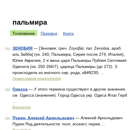
пальмира
Толкование
Перевод
Книги
ЗЕНОБИЯ
— [Зеновия; греч. Ζηνοβία; лат. Zenobia; араб.
101
аль Забба] (ок. 240, Пальмира, Сирия после 274, Италия),
Юлия Аврелия, 2 я жена царя Пальмиры Публия Септимия
Одената (ок. 250 266/7), царица Пальмиры (до 272). З.
происходила из знатного сир. рода, к&#8230; …
Православная энциклопедия
Одесса
— У этого термина существуют и другие значения,
102
см. Одесса (значения). Город Одесса укр. Одеса Флаг Герб
…
Википедия
Пурин, Алексей Арнольдович
— Алексей Арнольдович
103
Пурин Род деятельности: поэт, эссеист, перев …